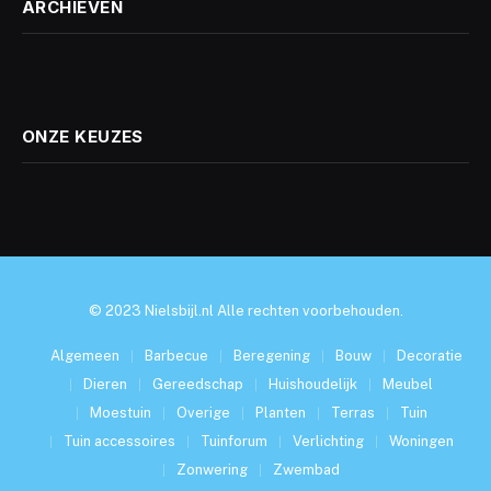
ARCHIEVEN
ONZE KEUZES
© 2023 Nielsbijl.nl Alle rechten voorbehouden.
Algemeen
Barbecue
Beregening
Bouw
Decoratie
Dieren
Gereedschap
Huishoudelijk
Meubel
Moestuin
Overige
Planten
Terras
Tuin
Tuin accessoires
Tuinforum
Verlichting
Woningen
Zonwering
Zwembad